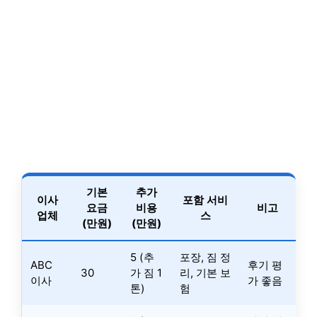
기본
추가
이사
포함 서비
요금
비용
비고
업체
스
(만원)
(만원)
5 (추
포장, 짐 정
ABC
후기 평
30
가 짐 1
리, 기본 보
이사
가 좋음
톤)
험