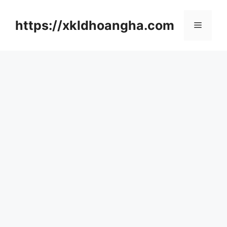
컨
텐
https://xkldhoangha.com
메
츠
로
뉴
건
너
뛰
기