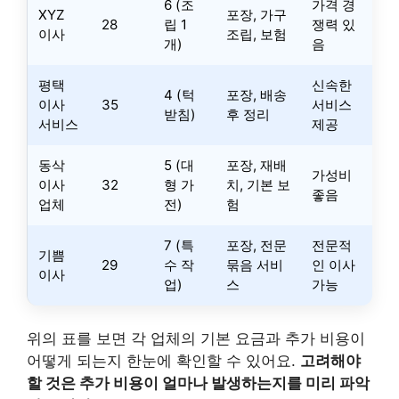
6 (조
가격 경
XYZ
포장, 가구
28
립 1
쟁력 있
이사
조립, 보험
개)
음
평택
신속한
4 (턱
포장, 배송
이사
35
서비스
받침)
후 정리
서비스
제공
동삭
5 (대
포장, 재배
가성비
이사
32
형 가
치, 기본 보
좋음
업체
전)
험
7 (특
포장, 전문
전문적
기쁨
29
수 작
묶음 서비
인 이사
이사
업)
스
가능
위의 표를 보면 각 업체의 기본 요금과 추가 비용이
어떻게 되는지 한눈에 확인할 수 있어요.
고려해야
할 것은 추가 비용이 얼마나 발생하는지를 미리 파악