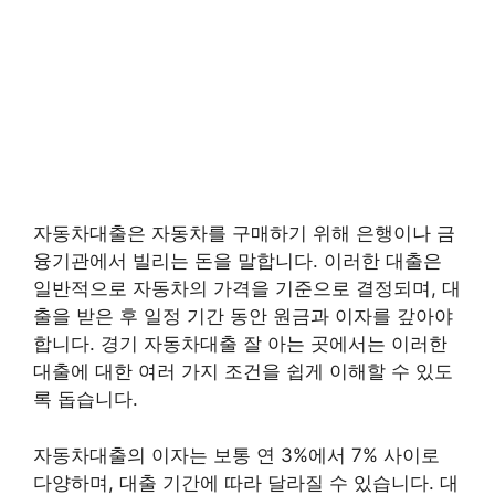
자동차대출은 자동차를 구매하기 위해 은행이나 금
융기관에서 빌리는 돈을 말합니다. 이러한 대출은
일반적으로 자동차의 가격을 기준으로 결정되며, 대
출을 받은 후 일정 기간 동안 원금과 이자를 갚아야
합니다. 경기 자동차대출 잘 아는 곳에서는 이러한
대출에 대한 여러 가지 조건을 쉽게 이해할 수 있도
록 돕습니다.
자동차대출의 이자는 보통 연 3%에서 7% 사이로
다양하며, 대출 기간에 따라 달라질 수 있습니다. 대