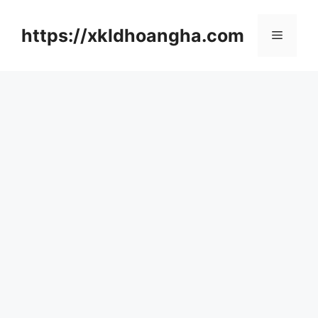
컨
텐
https://xkldhoangha.com
메
츠
로
뉴
건
너
뛰
기