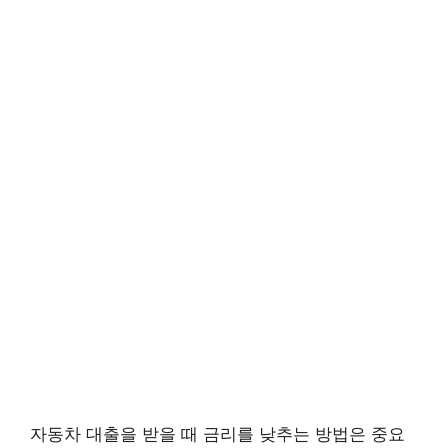
자동차 대출을 받을 때 금리를 낮추는 방법은 중요