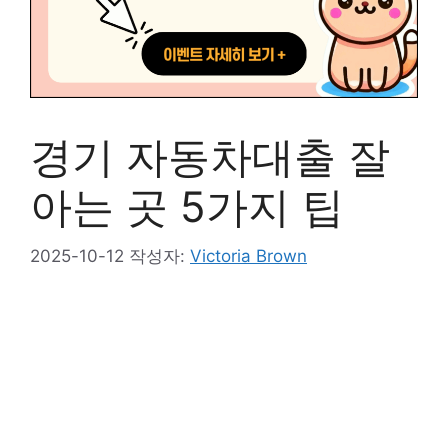
경기 자동차대출 잘
아는 곳 5가지 팁
2025-10-12
작성자:
Victoria Brown