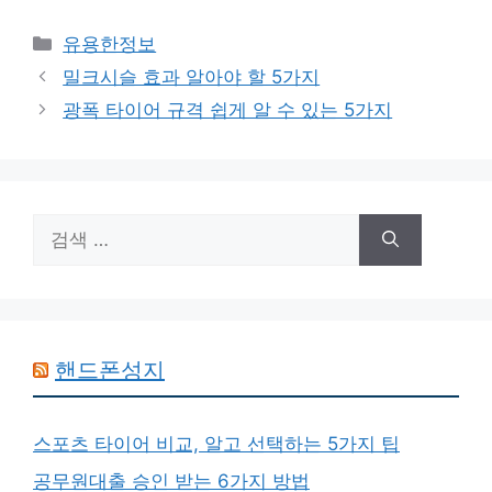
카
유용한정보
테
밀크시슬 효과 알아야 할 5가지
고
광폭 타이어 규격 쉽게 알 수 있는 5가지
리
검
색:
핸드폰성지
스포츠 타이어 비교, 알고 선택하는 5가지 팁
공무원대출 승인 받는 6가지 방법