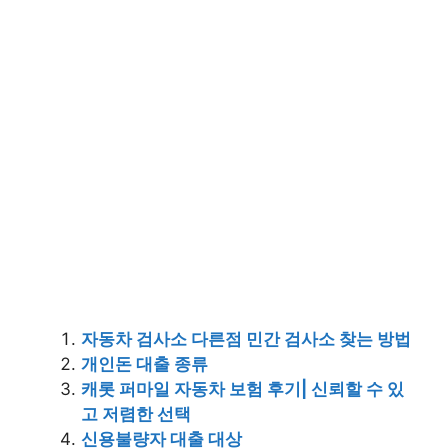
자동차 검사소 다른점 민간 검사소 찾는 방법
개인돈 대출 종류
캐롯 퍼마일 자동차 보험 후기| 신뢰할 수 있
고 저렴한 선택
신용불량자 대출 대상