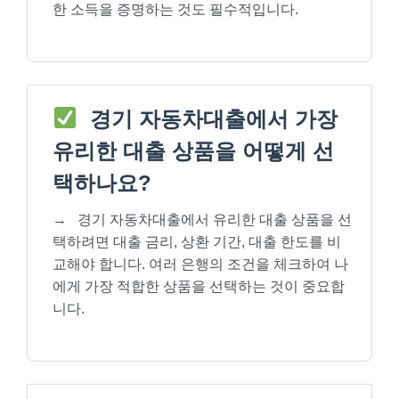
한 소득을 증명하는 것도 필수적입니다.
경기 자동차대출에서 가장
유리한 대출 상품을 어떻게 선
택하나요?
→
경기 자동차대출에서 유리한 대출 상품을 선
택하려면 대출 금리, 상환 기간, 대출 한도를 비
교해야 합니다. 여러 은행의 조건을 체크하여 나
에게 가장 적합한 상품을 선택하는 것이 중요합
니다.