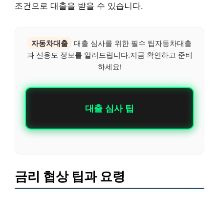
조건으로 대출을 받을 수 있습니다.
자동차대출
대출 심사를 위한 필수 팁자동차대출
과 신용도 정보를 알려드립니다.지금 확인하고 준비
하세요!
대출 심사 팁
금리 협상 팁과 요령