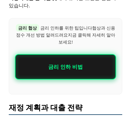
있습니다.
금리 협상
금리 인하를 위한 팁입니다협상과 신용
점수 개선 방법 알려드려요지금 클릭해 자세히 알아
보세요!
금리 인하 비법
재정 계획과 대출 전략