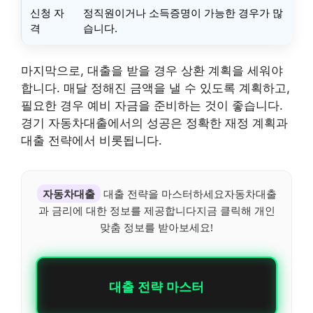
신청 자
정직원이거나 소득증명이 가능한 경우가 많
격
습니다.
마지막으로, 대출을 받을 경우 상환 계획을 세워야
합니다. 매달 정해진 금액을 낼 수 있도록 계획하고,
필요한 경우 예비 자금을 준비하는 것이 좋습니다.
경기 자동차대출에서의 성공은 정확한 재정 계획과
대출 전략에서 비롯됩니다.
자동차대출
대출 전략을 마스터하세요자동차대출
과 금리에 대한 정보를 제공합니다지금 클릭해 개인
맞춤 정보를 받아보세요!
대출 전략 마스터