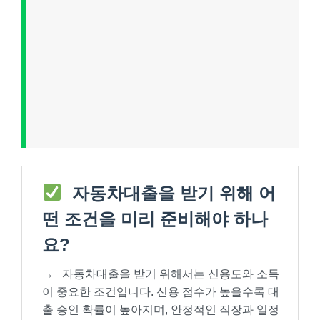
자동차대출을 받기 위해 어
떤 조건을 미리 준비해야 하나
요?
→
자동차대출을 받기 위해서는 신용도와 소득
이 중요한 조건입니다. 신용 점수가 높을수록 대
출 승인 확률이 높아지며, 안정적인 직장과 일정