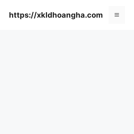
컨
텐
https://xkldhoangha.com
메
츠
로
뉴
건
너
뛰
기