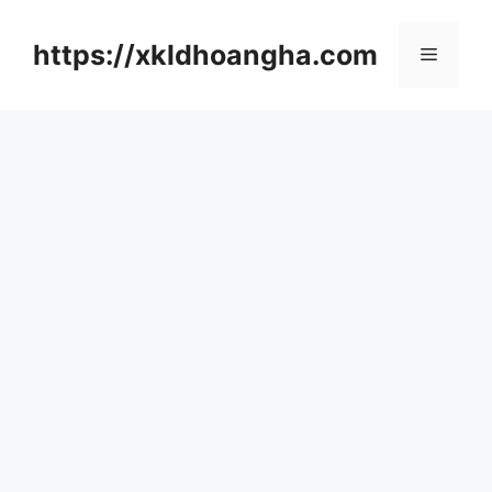
컨
텐
https://xkldhoangha.com
메
츠
로
뉴
건
너
뛰
기