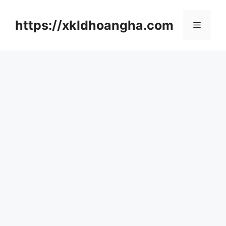
컨
텐
https://xkldhoangha.com
메
츠
로
뉴
건
너
뛰
기