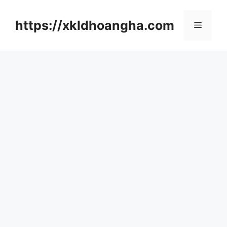
컨
텐
https://xkldhoangha.com
메
츠
로
뉴
건
너
뛰
기