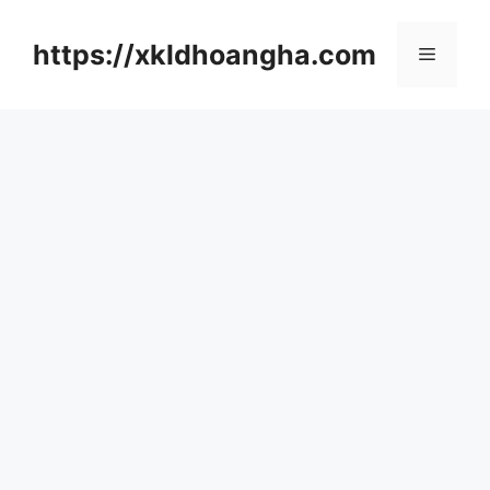
컨
텐
https://xkldhoangha.com
메
츠
로
뉴
건
너
뛰
기