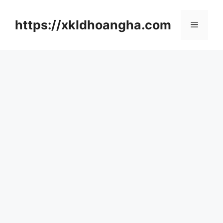
컨
텐
https://xkldhoangha.com
메
츠
로
뉴
건
너
뛰
기