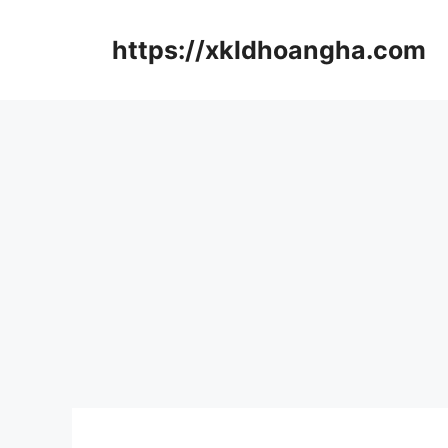
컨
텐
https://xkldhoangha.com
츠
로
건
너
뛰
기