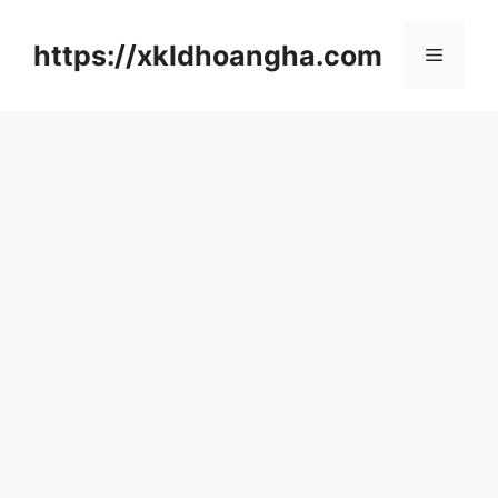
컨
텐
https://xkldhoangha.com
메
츠
로
뉴
건
너
뛰
기