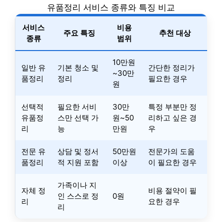
유품정리 서비스 종류와 특징 비교
서비스
비용
주요 특징
추천 대상
종류
범위
10만원
일반 유
기본 청소 및
간단한 정리가
~30만
품정리
정리
필요한 경우
원
선택적
필요한 서비
30만
특정 부분만 정
유품정
스만 선택 가
원~50
리하고 싶은 경
리
능
만원
우
전문 유
상담 및 정서
50만원
전문가의 도움
품정리
적 지원 포함
이상
이 필요한 경우
가족이나 지
자체 정
비용 절약이 필
인 스스로 정
0원
리
요한 경우
리