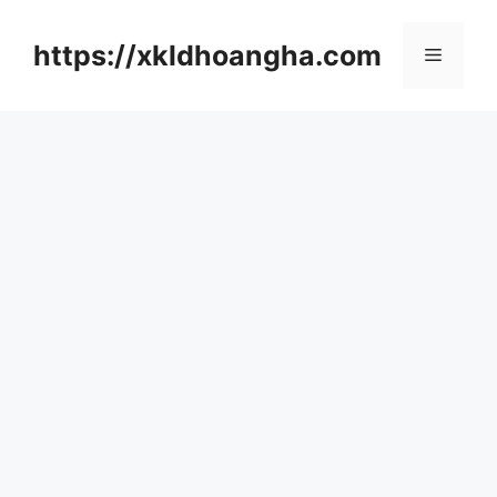
컨
텐
https://xkldhoangha.com
메
츠
로
뉴
건
너
뛰
기