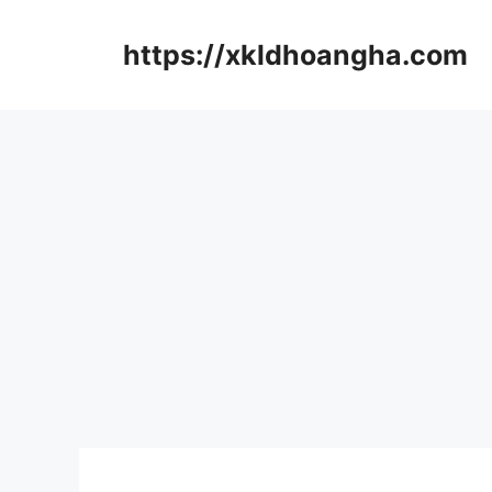
컨
텐
https://xkldhoangha.com
츠
로
건
너
뛰
기