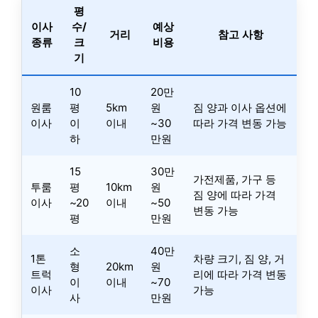
평
이사
수/
예상
거리
참고 사항
종류
크
비용
기
10
20만
원룸
평
5km
원
짐 양과 이사 옵션에
이사
이
이내
~30
따라 가격 변동 가능
하
만원
15
30만
가전제품, 가구 등
투룸
평
10km
원
짐 양에 따라 가격
이사
~20
이내
~50
변동 가능
평
만원
소
40만
1톤
차량 크기, 짐 양, 거
형
20km
원
트럭
리에 따라 가격 변동
이
이내
~70
이사
가능
사
만원