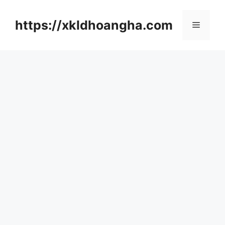
컨
텐
https://xkldhoangha.com
메
츠
로
뉴
건
너
뛰
기