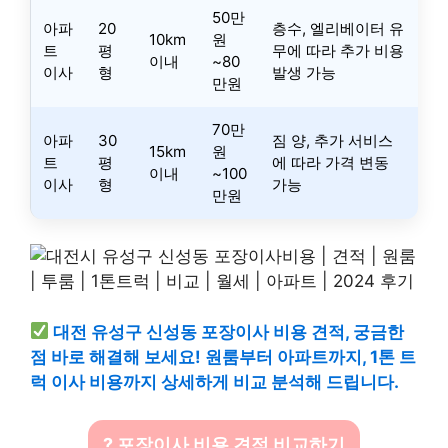
50만
아파
20
층수, 엘리베이터 유
10km
원
트
평
무에 따라 추가 비용
이내
~80
이사
형
발생 가능
만원
70만
아파
30
짐 양, 추가 서비스
15km
원
트
평
에 따라 가격 변동
이내
~100
이사
형
가능
만원
대전 유성구 신성동 포장이사 비용 견적, 궁금한
점 바로 해결해 보세요! 원룸부터 아파트까지, 1톤 트
럭 이사 비용까지 상세하게 비교 분석해 드립니다.
? 포장이사 비용 견적 비교하기