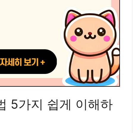
법 5가지 쉽게 이해하