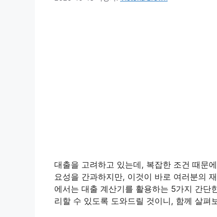
대출을 고려하고 있는데, 복잡한 조건 때문에
요성을 간과하지만, 이것이 바로 여러분의 재
에서는 대출 계산기를 활용하는 5가지 간단한
리할 수 있도록 도와드릴 것이니, 함께 살펴