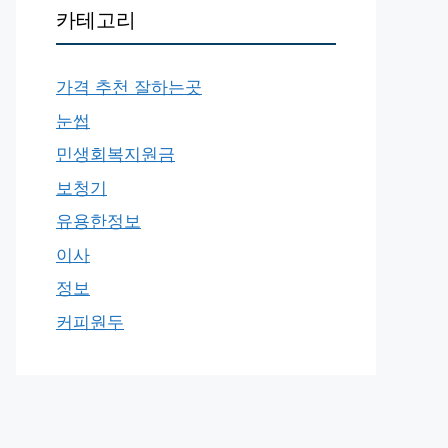
카테고리
가격 추천 잘하는곳
눈썹
민생회복지원금
보청기
유용한정보
이사
정보
커피원두