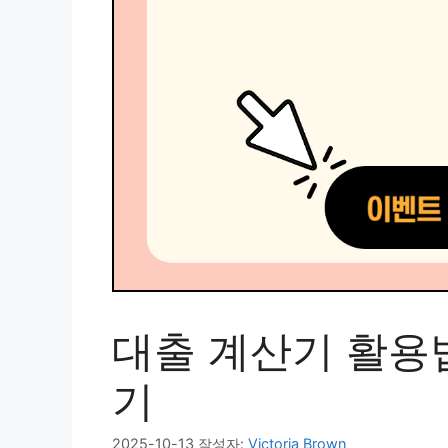
대출 계산기 활용
기
2025-10-13
작성자:
Victoria Brown