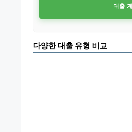
대출 
다양한 대출 유형 비교