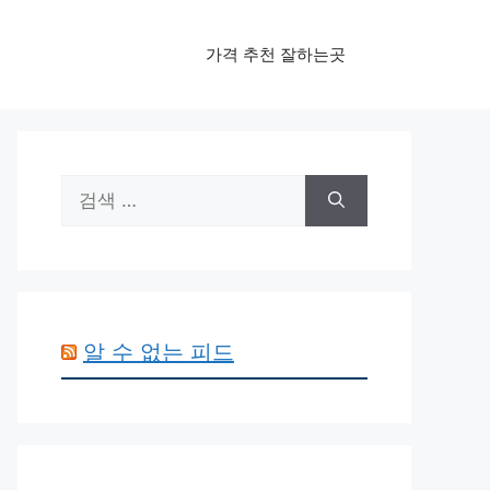
가격 추천 잘하는곳
검
색:
알 수 없는 피드