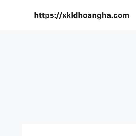
컨
텐
https://xkldhoangha.com
츠
로
건
너
뛰
기