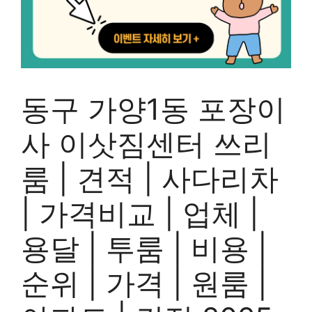
동구 가양1동 포장이
사 이삿짐센터 쓰리
룸 | 견적 | 사다리차
| 가격비교 | 업체 |
용달 | 투룸 | 비용 |
순위 | 가격 | 원룸 |