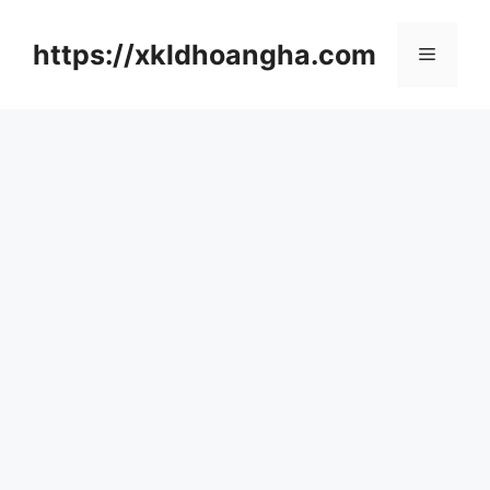
컨
텐
https://xkldhoangha.com
메
츠
로
뉴
건
너
뛰
기