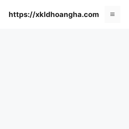
컨
텐
https://xkldhoangha.com
메
츠
로
뉴
건
너
뛰
기