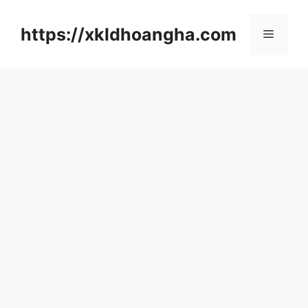
컨
텐
https://xkldhoangha.com
메
츠
로
뉴
건
너
뛰
기