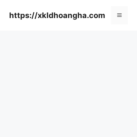
컨
텐
https://xkldhoangha.com
메
츠
로
뉴
건
너
뛰
기