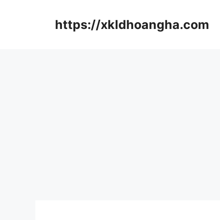
컨
텐
https://xkldhoangha.com
츠
로
건
너
뛰
기