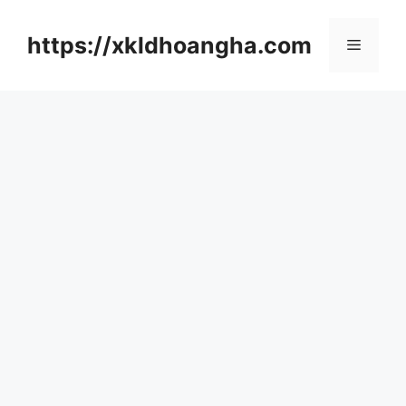
컨
텐
https://xkldhoangha.com
메
츠
로
뉴
건
너
뛰
기