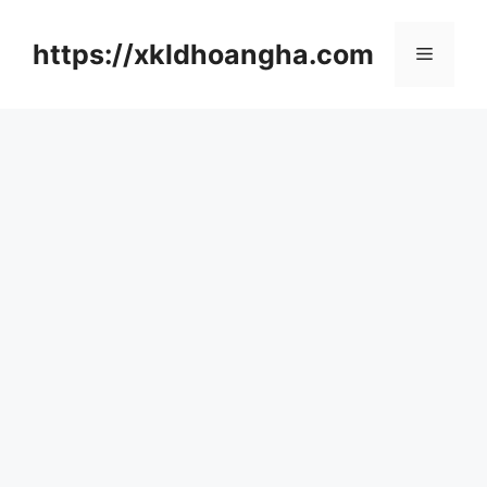
컨
텐
https://xkldhoangha.com
메
츠
로
뉴
건
너
뛰
기