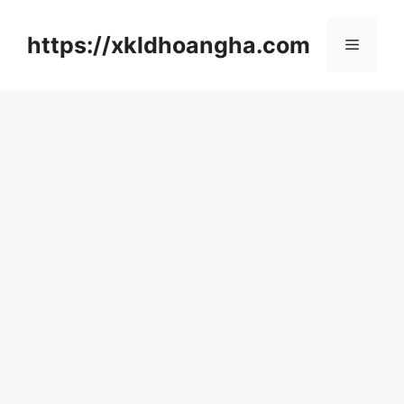
컨
텐
https://xkldhoangha.com
메
츠
로
뉴
건
너
뛰
기