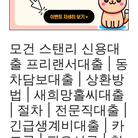
모건 스탠리 신용대
출 프리랜서대출 | 동
차담보대출 | 상환방
법 | 새희망홀씨대출
| 절차 | 전문직대출 |
긴급생계비대출 | 카