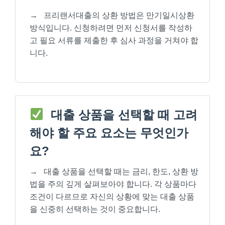
→
프리랜서대출의 상환 방법은 만기일시상환
방식입니다. 신청하려면 먼저 신청서를 작성하
고 필요 서류를 제출한 후 심사 과정을 거쳐야 합
니다.
대출 상품을 선택할 때 고려
해야 할 주요 요소는 무엇인가
요?
→
대출 상품을 선택할 때는 금리, 한도, 상환 방
법을 주의 깊게 살펴보아야 합니다. 각 상품마다
조건이 다르므로 자신의 상황에 맞는 대출 상품
을 신중히 선택하는 것이 중요합니다.