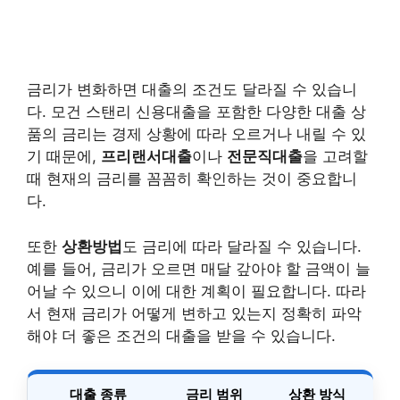
금리가 변화하면 대출의 조건도 달라질 수 있습니
다. 모건 스탠리 신용대출을 포함한 다양한 대출 상
품의 금리는 경제 상황에 따라 오르거나 내릴 수 있
기 때문에,
프리랜서대출
이나
전문직대출
을 고려할
때 현재의 금리를 꼼꼼히 확인하는 것이 중요합니
다.
또한
상환방법
도 금리에 따라 달라질 수 있습니다.
예를 들어, 금리가 오르면 매달 갚아야 할 금액이 늘
어날 수 있으니 이에 대한 계획이 필요합니다. 따라
서 현재 금리가 어떻게 변하고 있는지 정확히 파악
해야 더 좋은 조건의 대출을 받을 수 있습니다.
대출 종류
금리 범위
상환 방식