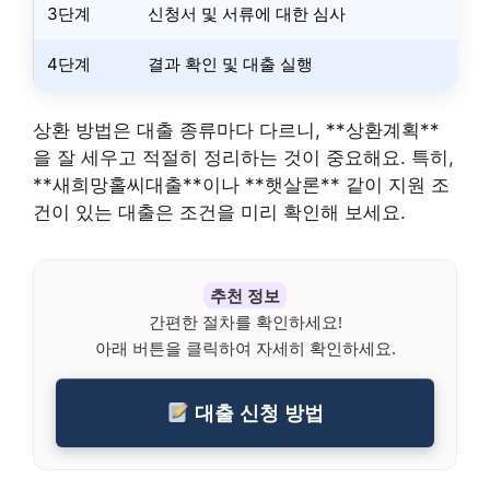
3단계
신청서 및 서류에 대한 심사
4단계
결과 확인 및 대출 실행
상환 방법은 대출 종류마다 다르니, **상환계획**
을 잘 세우고 적절히 정리하는 것이 중요해요. 특히,
**새희망홀씨대출**이나 **햇살론** 같이 지원 조
건이 있는 대출은 조건을 미리 확인해 보세요.
추천 정보
간편한 절차를 확인하세요!
아래 버튼을 클릭하여 자세히 확인하세요.
대출 신청 방법