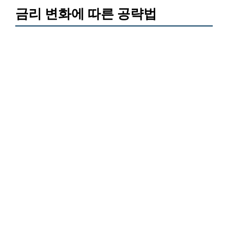
금리 변화에 따른 공략법