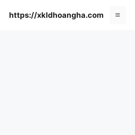
컨
텐
https://xkldhoangha.com
메
츠
로
뉴
건
너
뛰
기