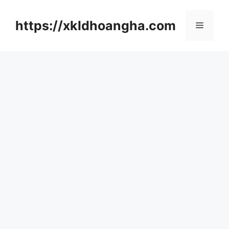
컨
텐
https://xkldhoangha.com
메
츠
로
뉴
건
너
뛰
기