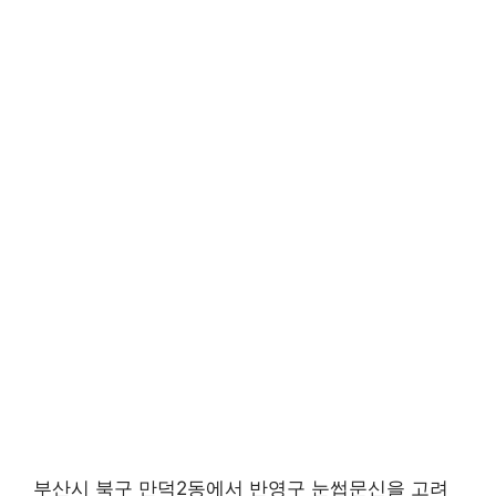
부산시 북구 만덕2동에서 반영구 눈썹문신을 고려