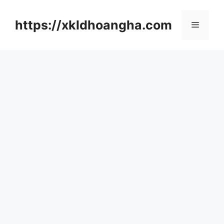
컨
텐
https://xkldhoangha.com
메
츠
로
뉴
건
너
뛰
기