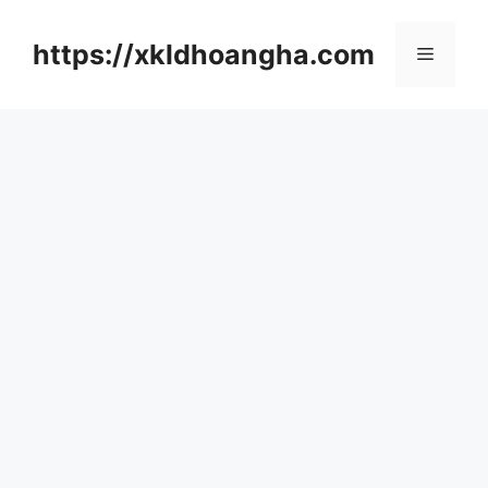
컨
텐
https://xkldhoangha.com
메
츠
로
뉴
건
너
뛰
기