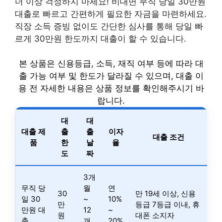
더 이상 걱정하지 마세요! 비대면 무직 당일 30만원
대출로 빠르고 간편하게 필요한 자금을 마련하세요.
직장 소득 증빙 없이도 간단한 심사를 통해 당일 빠
르게 30만원 한도까지 대출이 할 수 있습니다.
본 상품은 신용등급, 소득, 재직 여부 등에 따라 대
출 가능 여부 및 한도가 달라질 수 있으며, 대출 이
용 전 자세한 내용은 상품 정보를 확인해주시기 바
랍니다.
대
대
대출 제
출
출
이자
대출 조건
품
한
날
율
도
짜
3개
무직 당
월
연
30
만 19세 이상, 신용
일 30
~
10%
만
등급 7등급 이내, 휴
만원 대
12
~
원
대폰 소지자
출
개
20%