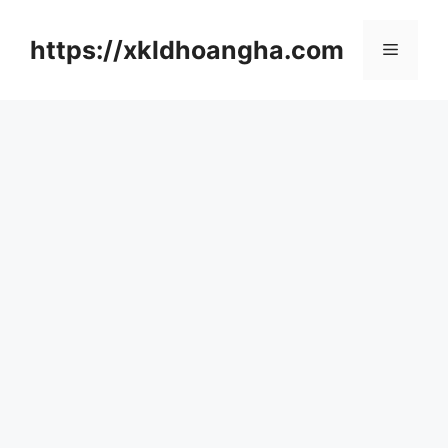
컨
텐
https://xkldhoangha.com
메
츠
로
뉴
건
너
뛰
기