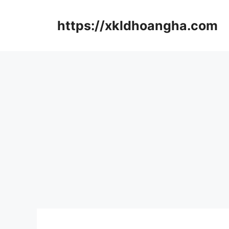
컨
텐
https://xkldhoangha.com
츠
로
건
너
뛰
기