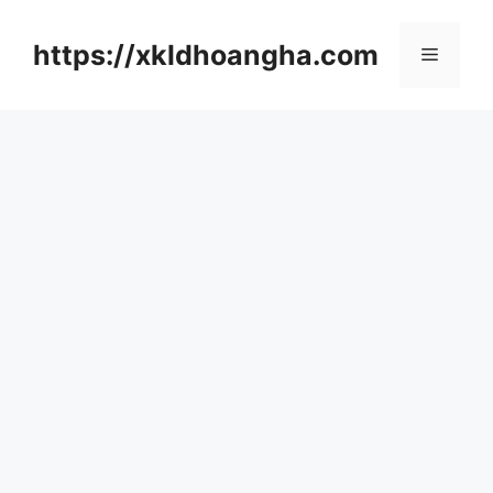
컨
텐
https://xkldhoangha.com
메
츠
로
뉴
건
너
뛰
기