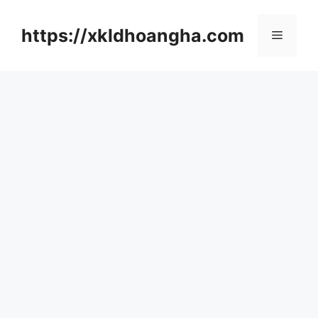
컨
텐
https://xkldhoangha.com
메
츠
로
뉴
건
너
뛰
기