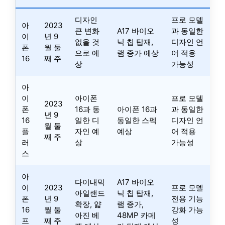
디자인
프로 모델
아
2023
큰 변화
A17 바이오
과 동일한
이
년 9
없을 것
닉 칩 탑재,
디자인 언
폰
월 둘
으로 예
램 증가 예상
어 적용
16
째 주
상
가능성
아
이
아이폰
프로 모델
2023
폰
16과 동
아이폰 16과
과 동일한
년 9
16
일한 디
동일한 스펙
디자인 언
월 둘
플
자인 예
예상
어 적용
째 주
러
상
가능성
스
아
다이내믹
A17 바이오
이
2023
프로 모델
아일랜드
닉 칩 탑재,
폰
년 9
전용 기능
확장, 얇
램 증가,
16
월 둘
강화 가능
아진 베
48MP 카메
프
째 주
성