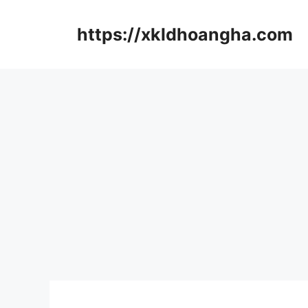
컨
텐
https://xkldhoangha.com
츠
로
건
너
뛰
기