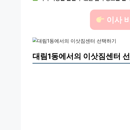
이사 비
대림1동에서의 이삿짐센터 