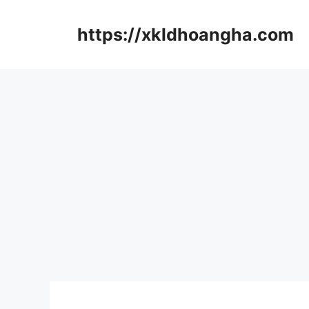
컨
텐
https://xkldhoangha.com
츠
로
건
너
뛰
기