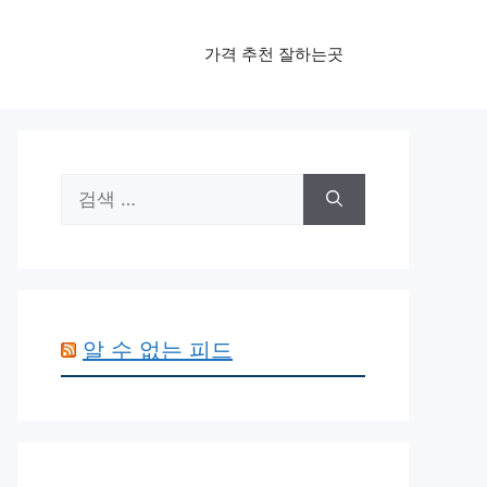
가격 추천 잘하는곳
검
색:
알 수 없는 피드