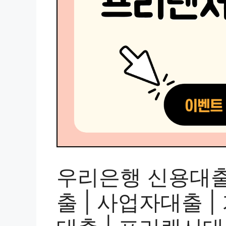
우리은행 신용대출 
출 | 사업자대출 |