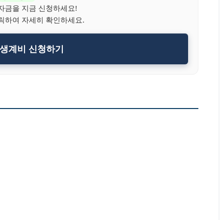
자금을 지금 신청하세요!
릭하여 자세히 확인하세요.
생계비 신청하기