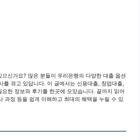
으신가요? 많은 분들이 우리은행의 다양한 대출 옵션
를 겪고 있답니다. 이 글에서는 신용대출, 창업대출,
요한 정보와 후기를 한곳에 모았습니다. 끝까지 읽어
사 과정 등을 쉽게 이해하고 최대의 혜택을 누릴 수 있