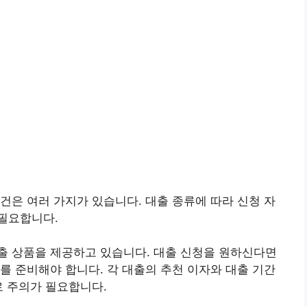
건은 여러 가지가 있습니다. 대출 종류에 따라 신청 자
필요합니다.
출 상품을 제공하고 있습니다. 대출 신청을 원하신다면
를 준비해야 합니다. 각 대출의 추천 이자와 대출 기간
로 주의가 필요합니다.