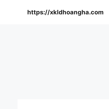
컨
텐
https://xkldhoangha.com
츠
로
건
너
뛰
기