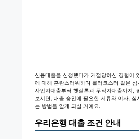
신용대출을 신청했다가 거절당하신 경험이 있
에 대해 혼란스러워하며 롤러코스터 같은 심사
사업자대출부터 햇살론과 무직자대출까지, 필
보시면, 대출 승인에 필요한 서류와 이자, 심
는 방법을 알게 되실 거예요.
우리은행 대출 조건 안내