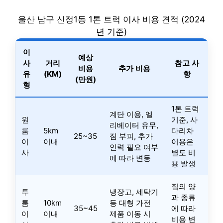
울산 남구 신정1동 1톤 트럭 이사 비용 견적 (2024
년 기준)
이
예상
사
거리
참고 사
비용
추가 비용
유
(KM)
항
(만원)
형
1톤 트럭
계단 이용, 엘
원
기준, 사
리베이터 유무,
룸
5km
다리차
25~35
짐 부피, 추가
이
이내
이용은
인력 필요 여부
사
별도 비
에 따라 변동
용 발생
짐의 양
투
냉장고, 세탁기
과 종류
룸
10km
등 대형 가전
35~45
에 따라
이
이내
제품 이동 시
비용 변