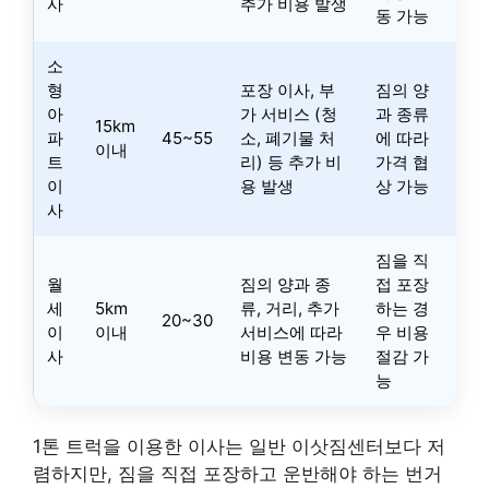
사
추가 비용 발생
동 가능
소
형
포장 이사, 부
짐의 양
아
가 서비스 (청
과 종류
15km
파
45~55
소, 폐기물 처
에 따라
이내
트
리) 등 추가 비
가격 협
이
용 발생
상 가능
사
짐을 직
월
짐의 양과 종
접 포장
세
5km
류, 거리, 추가
하는 경
20~30
이
이내
서비스에 따라
우 비용
사
비용 변동 가능
절감 가
능
1톤 트럭을 이용한 이사는 일반 이삿짐센터보다 저
렴하지만, 짐을 직접 포장하고 운반해야 하는 번거