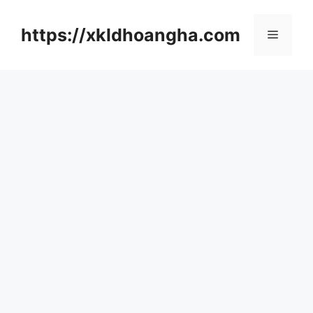
컨
텐
https://xkldhoangha.com
메
츠
로
뉴
건
너
뛰
기