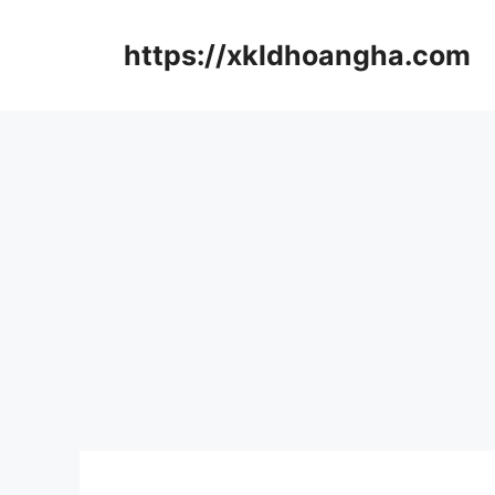
컨
텐
https://xkldhoangha.com
츠
로
건
너
뛰
기