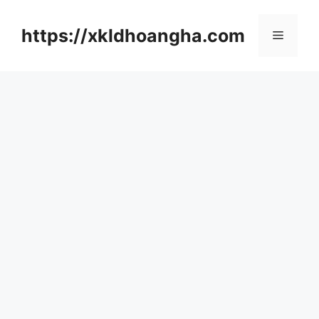
컨
텐
https://xkldhoangha.com
메
츠
로
뉴
건
너
뛰
기