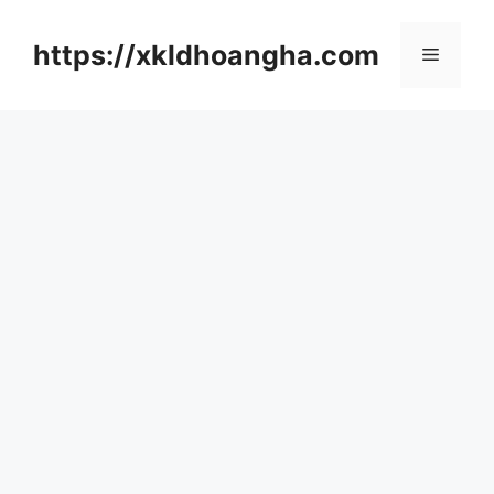
컨
텐
https://xkldhoangha.com
메
츠
로
뉴
건
너
뛰
기