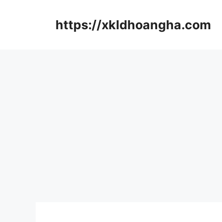
컨
텐
https://xkldhoangha.com
츠
로
건
너
뛰
기