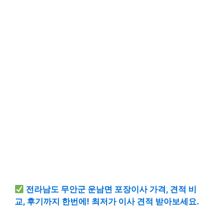
전라남도 무안군 운남면 포장이사 가격, 견적 비
교, 후기까지 한번에! 최저가 이사 견적 받아보세요.