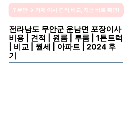
? 무안 → 거제 이사 견적 비교, 지금 바로 확인!
전라남도 무안군 운남면 포장이사
비용 | 견적 | 원룸 | 투룸 | 1톤트럭
| 비교 | 월세 | 아파트 | 2024 후
기