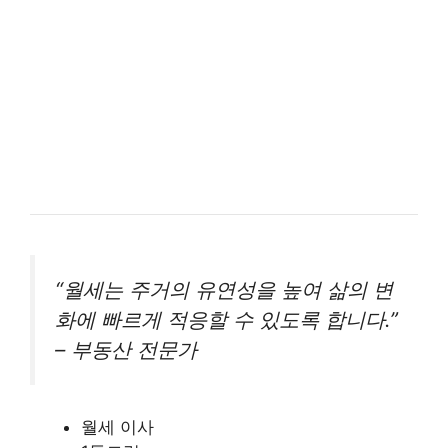
“월세는 주거의 유연성을 높여 삶의 변
화에 빠르게 적응할 수 있도록 합니다.”
– 부동산 전문가
월세 이사