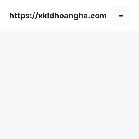
컨
텐
https://xkldhoangha.com
메
츠
로
뉴
건
너
뛰
기