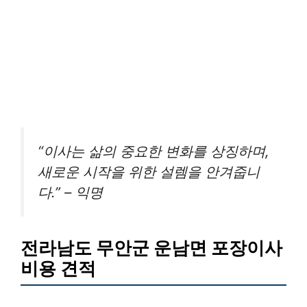
“이사는 삶의 중요한 변화를 상징하며,
새로운 시작을 위한 설렘을 안겨줍니
다.” – 익명
전라남도 무안군 운남면 포장이사
비용 견적