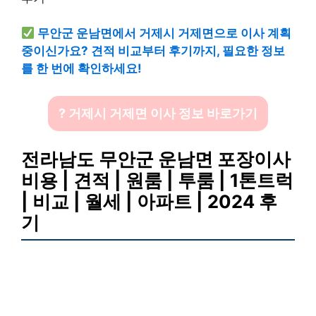
무안군 운남면에서 거제시 거제면으로 이사 계획
중이신가요? 견적 비교부터 후기까지, 필요한 정보
를 한 번에 확인하세요!
? 거제시 거제면 이사 정보 바로가기
전라남도 무안군 운남면 포장이사
비용 | 견적 | 원룸 | 투룸 | 1톤트럭
| 비교 | 월세 | 아파트 | 2024 후
기