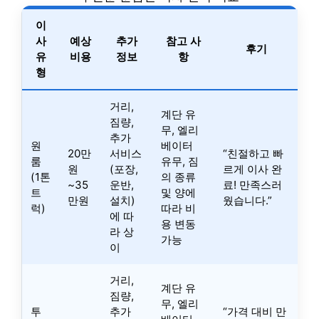
이
사
예상
추가
참고 사
후기
유
비용
정보
항
형
거리,
계단 유
짐량,
무, 엘리
추가
원
베이터
20만
서비스
“친절하고 빠
룸
유무, 짐
원
(포장,
르게 이사 완
(1톤
의 종류
~35
운반,
료! 만족스러
트
및 양에
만원
설치)
웠습니다.”
럭)
따라 비
에 따
용 변동
라 상
가능
이
거리,
계단 유
짐량,
무, 엘리
투
추가
“가격 대비 만