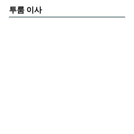
투룸 이사