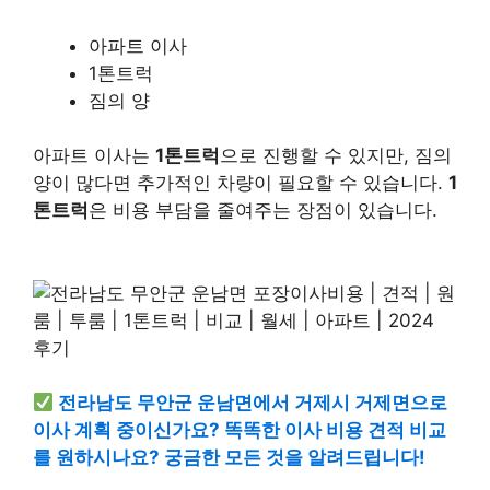
아파트 이사
1톤트럭
짐의 양
아파트 이사는
1톤트럭
으로 진행할 수 있지만, 짐의
양이 많다면 추가적인 차량이 필요할 수 있습니다.
1
톤트럭
은 비용 부담을 줄여주는 장점이 있습니다.
전라남도 무안군 운남면에서 거제시 거제면으로
이사 계획 중이신가요? 똑똑한 이사 비용 견적 비교
를 원하시나요? 궁금한 모든 것을 알려드립니다!