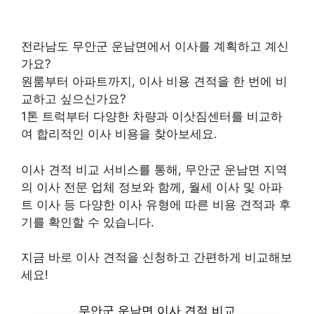
전라남도 무안군 운남면에서 이사를 계획하고 계신
가요?
원룸부터 아파트까지, 이사 비용 견적을 한 번에 비
교하고 싶으신가요?
1톤 트럭부터 다양한 차량과 이삿짐센터를 비교하
여 합리적인 이사 비용을 찾아보세요.
이사 견적 비교 서비스를 통해, 무안군 운남면 지역
의 이사 전문 업체 정보와 함께, 월세 이사 및 아파
트 이사 등 다양한 이사 유형에 따른 비용 견적과 후
기를 확인할 수 있습니다.
지금 바로 이사 견적을 신청하고 간편하게 비교해보
세요!
무안군 운남면 이사 견적 비교