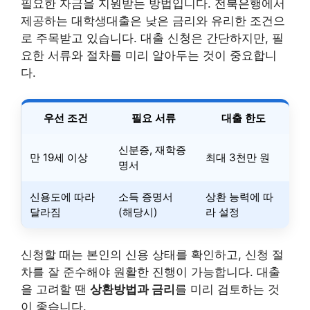
필요한 자금을 지원받는 방법입니다. 전북은행에서
제공하는 대학생대출은 낮은 금리와 유리한 조건으
로 주목받고 있습니다. 대출 신청은 간단하지만, 필
요한 서류와 절차를 미리 알아두는 것이 중요합니
다.
우선 조건
필요 서류
대출 한도
신분증, 재학증
만 19세 이상
최대 3천만 원
명서
신용도에 따라
소득 증명서
상환 능력에 따
달라짐
(해당시)
라 설정
신청할 때는 본인의 신용 상태를 확인하고, 신청 절
차를 잘 준수해야 원활한 진행이 가능합니다. 대출
을 고려할 땐
상환방법과 금리
를 미리 검토하는 것
이 좋습니다.