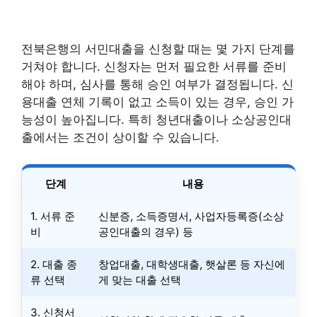
전북은행의 서민대출을 신청할 때는 몇 가지 단계를
거쳐야 합니다. 신청자는 먼저 필요한 서류를 준비
해야 하며, 심사를 통해 승인 여부가 결정됩니다. 신
용대출 연체 기록이 없고 소득이 있는 경우, 승인 가
능성이 높아집니다. 특히 청년대출이나 소상공인대
출에서는 조건이 상이할 수 있습니다.
단계
내용
1. 서류 준
신분증, 소득증명서, 사업자등록증(소상
비
공인대출의 경우) 등
2. 대출 종
창업대출, 대학생대출, 햇살론 등 자신에
류 선택
게 맞는 대출 선택
3. 신청서