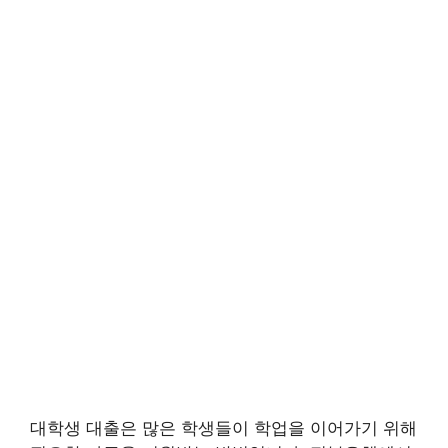
대학생 대출은 많은 학생들이 학업을 이어가기 위해