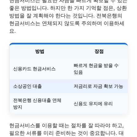
현금서비스는 필요한 자금을 빠르게 확보할 수 있는
좋은 방법입니다. 하지만 한 가지 기억할 점은, 상환
방법을 잘 계획해야 한다는 것입니다. 전북은행의
현금서비스는 연체되지 않도록 주의하며 이용하세
요.
방법
장점
빠르게 현금을 받을 수
신용카드 현금서비스
있음
소상공인 대출
저금리로 자금 확보 가능
전북은행 신용대출 연체
신용도 유지에 유리
방지
현금서비스를 이용할 때는 절차를 잘 따라야 하고,
필요한 서류를 미리 준비하는 것이 중요합니다. 대