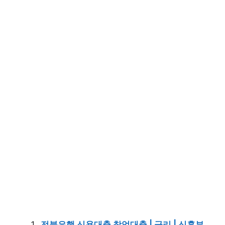
전북은행 신용대출 창업대출 | 금리 | 신혼부