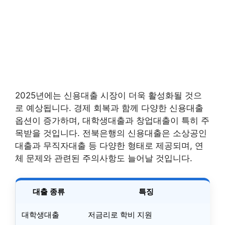
2025년에는 신용대출 시장이 더욱 활성화될 것으
로 예상됩니다. 경제 회복과 함께 다양한 신용대출
옵션이 증가하며, 대학생대출과 창업대출이 특히 주
목받을 것입니다. 전북은행의 신용대출은 소상공인
대출과 무직자대출 등 다양한 형태로 제공되며, 연
체 문제와 관련된 주의사항도 늘어날 것입니다.
대출 종류
특징
대학생대출
저금리로 학비 지원