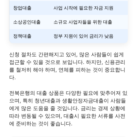
창업대출
사업 시작에 필요한 자금 지원
소상공인대출
소규모 사업자들을 위한 대출
정책대출
정부 지원이 있어 금리가 낮음
신청 절차도 간편해지고 있어, 많은 사람들이 쉽게
접근할 수 있을 것으로 보입니다. 하지만, 신용관리
를 철저히 해야 하며, 연체를 피하는 것이 중요합니
다.
전북은행의 대출 상품은 다양한 필요에 맞추어져 있
으며, 특히 청년대출과 생활안정자금대출이 사람들
에게 많은 도움을 줄 것입니다. 금리는 경제 상황에
따라 변동될 수 있으며, 대출시 필요한 서류를 사전
에 준비하는 것이 좋습니다.