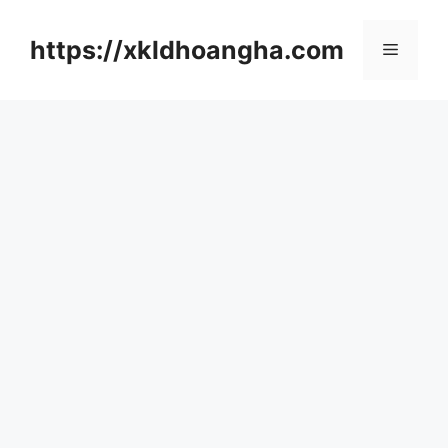
컨
텐
https://xkldhoangha.com
메
츠
로
뉴
건
너
뛰
기