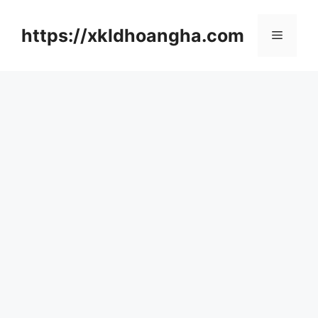
컨
텐
https://xkldhoangha.com
메
츠
로
뉴
건
너
뛰
기