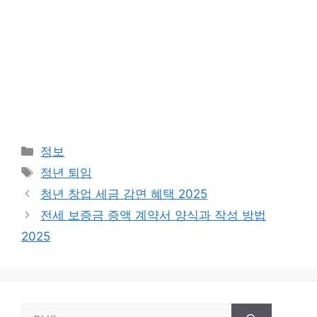
카
정보
테
태
정년 퇴임
고
그
청년 창업 세금 감면 혜택 2025
리
전세 보증금 증액 계약서 양식과 작성 방법
2025
검