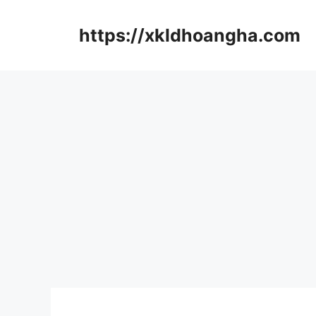
컨
텐
https://xkldhoangha.com
츠
로
건
너
뛰
기