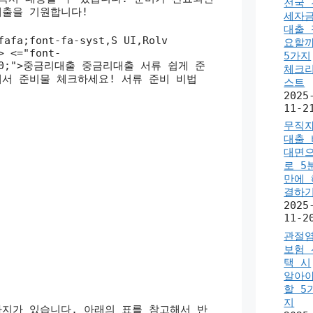
전국 
대출을 기원합니다!
세자
대출 
fafa;font-fa-syst,S UI,Rolv
요할까
> <="font-
5가지
ht:700;">중금리대출 중금리대출 서류 쉽게 준
체크
서 준비물 체크하세요! 서류 준비 비법
스트
2025
11-2
무직
대출 
대면
로 5
만에 
결하
2025
11-2
관절
보험 
택 시
알아
할 5
지
가지가 있습니다. 아래의 표를 참고해서 반