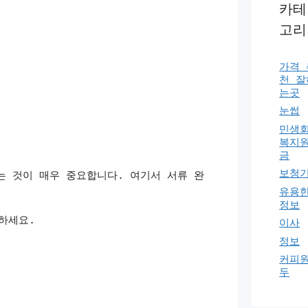
카테
고리
가격 
천 잘
는곳
눈썹
민생
복지
금
보청
는 것이 매우 중요합니다. 여기서 서류 완
유용
정보
하세요.
이사
정보
커피
두