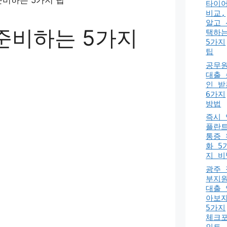
타이
비교,
알고 
준비하는 5가지
택하
5가지
팁
공무
대출 
인 받
6가지
방법
즉시 
플란
통증 
화 5
지 비
광주 
부지
대출 
아보자
5가지
체크
인트