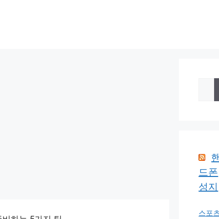
검
색:
드폰
성지
스포