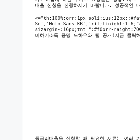
대출 신청을 진행하시기 바랍니다. 성공적인 
<="th:100%;orr:1px soli;ius:12px;:#fa
So','Noto Sans KR','rif;linight:1.6;"
sizargin-:16px;tnt=":#f0orr-raig
비하기소득 증명 노하우와 팁 공개!지금 클릭해
중금리대출을 신청할 때 필요한 서류는 여러 