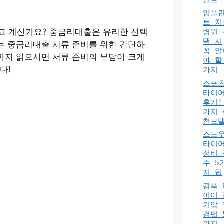
임플
트 치
고 계신가요? 중금리대출은 유리한 선택
병원 
택 시
서는 중금리대출 서류 준비를 위한 간단하
꼭 알
까지 읽으시면 서류 준비의 부담이 크게
야 할
다!
가지
스포
타이
후기!
가지 
천모
스노
타이
정비 
수 5
지 팁
광폭 
이어 
기압 
검법 
가지