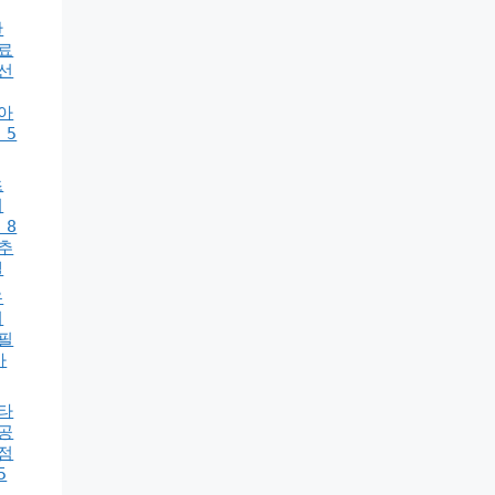
란
료
선
아
 5
츠
어
 8
추
델
우
어
필
가
타
공
점
5