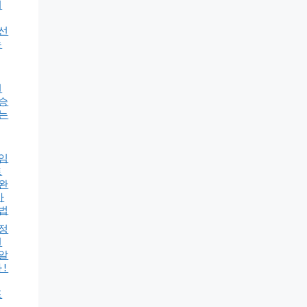
어
선
는
원
승
는
임
트
완
가
법
정
원
알
!
포