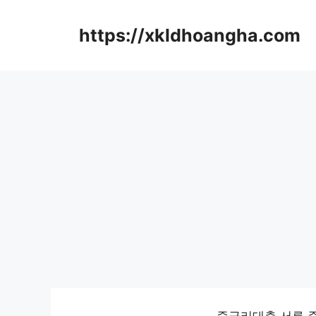
컨
텐
https://xkldhoangha.com
츠
로
건
너
뛰
기