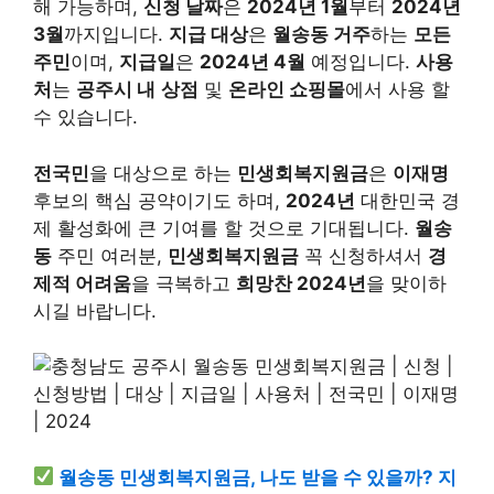
해 가능하며,
신청 날짜
은
2024년 1월
부터
2024년
3월
까지입니다.
지급 대상
은
월송동 거주
하는
모든
주민
이며,
지급일
은
2024년 4월
예정입니다.
사용
처
는
공주시 내
상점
및
온라인 쇼핑몰
에서 사용 할
수 있습니다.
전국민
을 대상으로 하는
민생회복지원금
은
이재명
후보의 핵심 공약이기도 하며,
2024년
대한민국 경
제 활성화에 큰 기여를 할 것으로 기대됩니다.
월송
동
주민 여러분,
민생회복지원금
꼭 신청하셔서
경
제적 어려움
을 극복하고
희망찬 2024년
을 맞이하
시길 바랍니다.
월송동 민생회복지원금, 나도 받을 수 있을까? 지