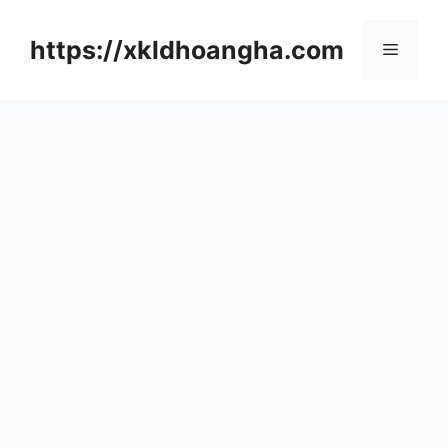
컨
텐
https://xkldhoangha.com
메
츠
로
뉴
건
너
뛰
기