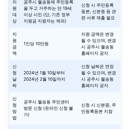
지
공주시 월송동에 주민등록
신청 시 주민등록
원
을 두고 거주하는 만 19세
등본, 신분증 등 관
대
이상 시민 (단, 기존 정부
련 서류 제출 필요
상
지원금 지원자는 제외)
지
지원 금액은 변경
원
될 수 있으며, 변경
1인당 10만원
금
시 공주시 월송동
액
홈페이지 공지
신
신청 날짜은 연장
청
2024년 1월 10일부터
될 수 있으며, 변경
날
2024년 2월 10일까지
시 공주시 월송동
짜
홈페이지 공지
신
공주시 월송동 주민센터
청
신청 시 신분증, 주
방문 신청 (온라인 신청 불
방
민등록등본 지참
가)
법