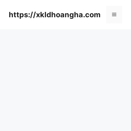
컨
텐
https://xkldhoangha.com
메
츠
로
뉴
건
너
뛰
기