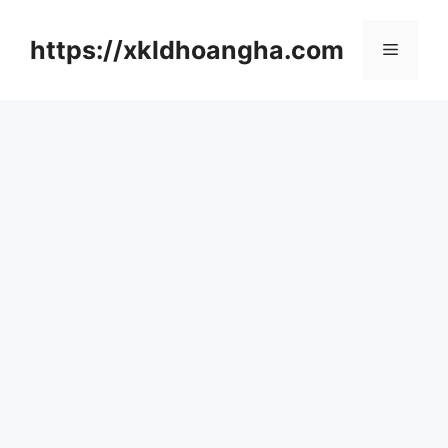
컨
텐
https://xkldhoangha.com
메
츠
로
뉴
건
너
뛰
기