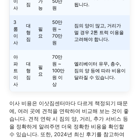
이
가
50만
짐
됩니다.
사
능
원
3
50만
대
짐의 양이 많고, 거리가
룸
필
원 ~
형
멀 경우 2톤 트럭 이용을
이
요
70만
짐
고려해야 합니다.
사
원
아
70만
파
대
원 ~
엘리베이터 유무, 층수,
필
트
형
100만
짐의 양 등에 따라 비용이
요
이
짐
원 이
달라질 수 있습니다.
사
상
이사 비용은 이삿짐센터마다 다르게 책정되기 때문
에, 여러 곳에 견적을 연락하여 비교해 보는 것이 좋
습니다. 견적 연락 시 짐의 양, 거리, 추가 서비스 등
을 정확하게 알려주면 더욱 정확한 비용을 확인할
수 있습니다. 또한, 2024년 최신 후기를 참고하여