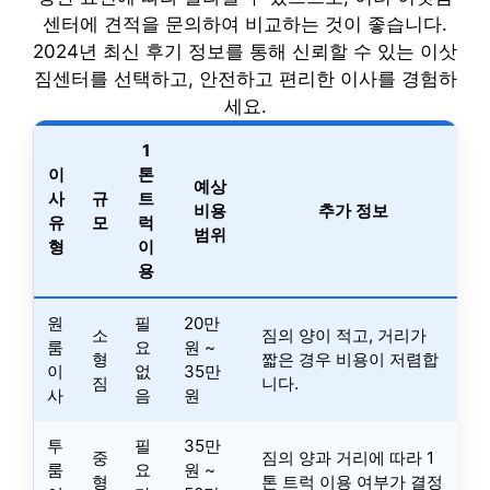
센터에 견적을 문의하여 비교하는 것이 좋습니다.
2024년 최신 후기 정보를 통해 신뢰할 수 있는 이삿
짐센터를 선택하고, 안전하고 편리한 이사를 경험하
세요.
1
이
톤
예상
사
규
트
비용
추가 정보
유
모
럭
범위
형
이
용
원
필
20만
소
짐의 양이 적고, 거리가
룸
요
원 ~
형
짧은 경우 비용이 저렴합
이
없
35만
짐
니다.
사
음
원
투
필
35만
중
짐의 양과 거리에 따라 1
룸
요
원 ~
형
톤 트럭 이용 여부가 결정