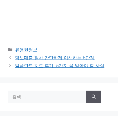
카
유용한정보
테
담보대출 절차 간단하게 이해하는 5단계
고
임플란트 치료 후기: 5가지 꼭 알아야 할 사실
리
검
색: