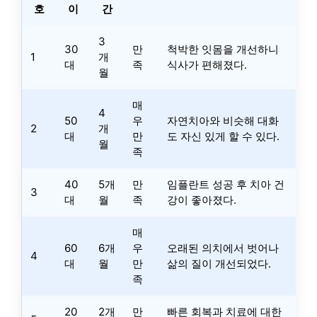
호
이
간
3
30
만
척박한 잇몸을 개선하니
1
개
대
족
식사가 편해졌다.
월
매
4
50
우
자연치아와 비슷해 대화
2
개
대
만
도 자신 있게 할 수 있다.
월
족
40
5개
만
임플란트 성공 후 치아 건
3
대
월
족
강이 좋아졌다.
매
60
6개
우
오래된 의치에서 벗어나
4
대
월
만
삶의 질이 개선되었다.
족
20
2개
만
빠른 회복과 치료에 대한