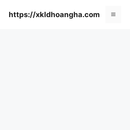
컨
텐
https://xkldhoangha.com
메
츠
로
뉴
건
너
뛰
기