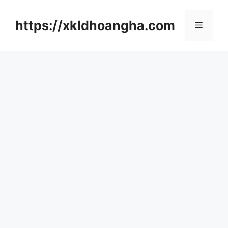
컨
텐
https://xkldhoangha.com
메
츠
로
뉴
건
너
뛰
기